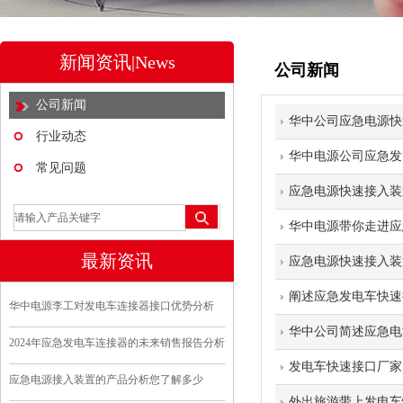
新闻资讯|News
公司新闻
公司新闻
华中公司应急电源快
行业动态
华中电源公司应急发
常见问题
应急电源快速接入装
华中电源带你走进应
最新资讯
应急电源快速接入装
阐述应急发电车快速
华中电源李工对发电车连接器接口优势分析
华中公司简述应急电
2024年应急发电车连接器的未来销售报告分析
发电车快速接口厂家
应急电源接入装置的产品分析您了解多少
外出旅游带上发电车