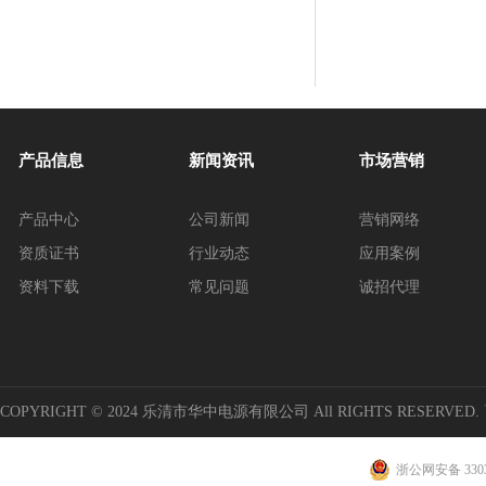
产品信息
新闻资讯
市场营销
产品中心
公司新闻
营销网络
资质证书
行业动态
应用案例
资料下载
常见问题
诚招代理
COPYRIGHT © 2024 乐清市华中电源有限公司 All RIGHTS RESERVED.
浙公网安备 3303